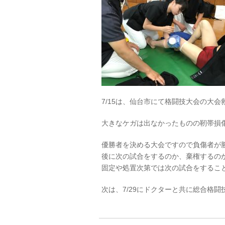
7/15は、仙台市にて格闘技大会の大会
大きなケガは出なかったものの靭帯損
優勝者を決める大会ですので負傷者が
後に次の試合をするのか、棄権するの
固定や処置次第では次の試合をするこ
次は、7/29にドクターと共に総合格