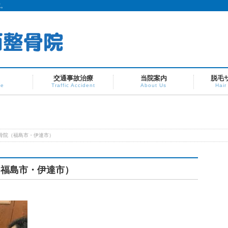
院。
交通事故治療
当院案内
脱毛
ve
Traffic Accident
About Us
Hair
骨院（福島市・伊達市）
（福島市・伊達市）