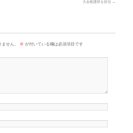
大会救護班を担当
→
りません。
※
が付いている欄は必須項目です