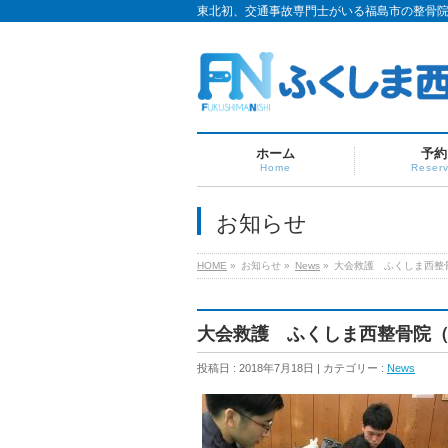
東北初、交通事故専門士がいる福島市の整骨
ホーム
予約
Home
Reser
お知らせ
HOME
»
お知らせ »
News
»
大会救護 ふくしま西整
大会救護 ふくしま西整骨院
投稿日 : 2018年7月18日 | カテゴリー :
News