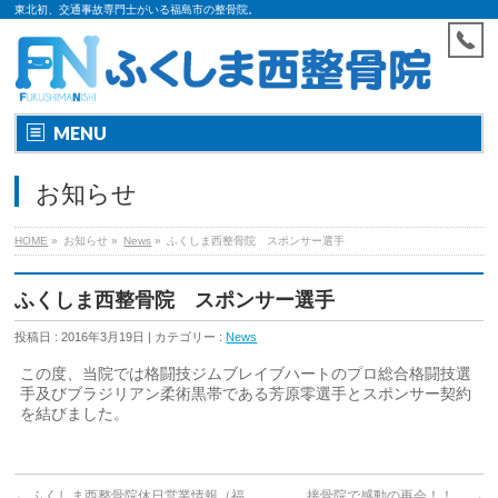
東北初、交通事故専門士がいる福島市の整骨院。
MENU
お知らせ
HOME
»
お知らせ »
News
»
ふくしま西整骨院 スポンサー選手
ふくしま西整骨院 スポンサー選手
投稿日 : 2016年3月19日 | カテゴリー :
News
この度、当院では格闘技ジムブレイブハートのプロ総合格闘技選
手及びブラジリアン柔術黒帯である芳原零選手とスポンサー契約
を結びました。
←
ふくしま西整骨院休日営業情報（福
接骨院で感動の再会！！
→